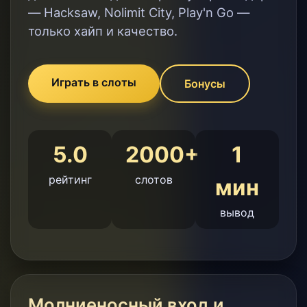
— Hacksaw, Nolimit City, Play'n Go —
только хайп и качество.
Играть в слоты
Бонусы
5.0
2000+
1
рейтинг
слотов
мин
вывод
Молниеносный вход и