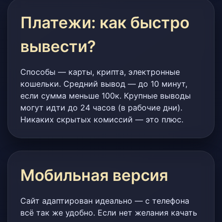
Платежи: как быстро
вывести?
Способы — карты, крипта, электронные
кошельки. Средний вывод — до 10 минут,
если сумма меньше 100к. Крупные выводы
могут идти до 24 часов (в рабочие дни).
Никаких скрытых комиссий — это плюс.
Мобильная версия
Сайт адаптирован идеально — с телефона
всё так же удобно. Если нет желания качать