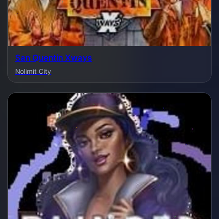
San Quentin Xways
Nolimit City