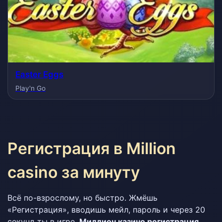
Easter Eggs
Play'n Go
Регистрация в Million
casino за минуту
Всё по-взрослому, но быстро. Жмёшь
«Регистрация», вводишь мейл, пароль и через 20
секунд ты в игре.
Миллион казино регистрация