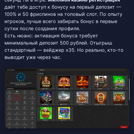
даёт тебе доступ к бонусу на первый депозит —
100% и 50 фриспинов на топовый слот. По опыту
игроков, лучше всего забирать бонус в первые
сутки после создания профиля.
Есть нюанс: активация бонуса требует
минимальный депозит 500 рублей. Отыгрыш
стандартный — вейджер x35. Но реально, кто-то
выводит уже через час.